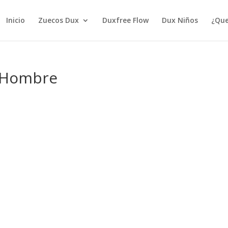
Inicio
Zuecos Dux
Duxfree Flow
Dux Niños
¿Que
 Hombre