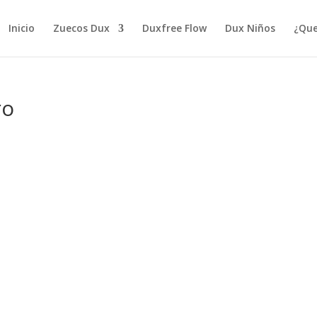
Inicio
Zuecos Dux
Duxfree Flow
Dux Niños
¿Que
ro